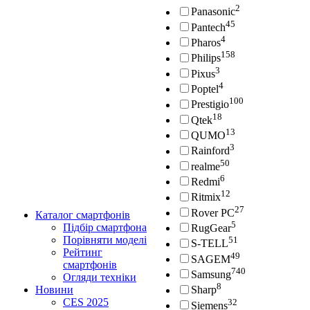
2
Panasonic
45
Pantech
4
Pharos
158
Philips
3
Pixus
4
Poptel
100
Prestigio
18
Qtek
13
QUMO
3
Rainford
50
realme
6
Redmi
12
Ritmix
27
Rover PC
Каталог смартфонів
5
Підбір смартфона
RugGear
Порівняти моделі
51
S-TELL
Рейтинг
49
SAGEM
смартфонів
740
Samsung
Огляди техніки
8
Новини
Sharp
CES 2025
32
Siemens