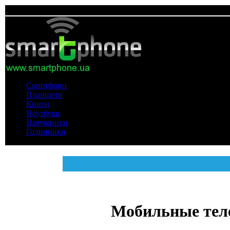
Смартфони
Планшети
Книги
Ноутбуки
Навушники
Годинники
Мобильные тел