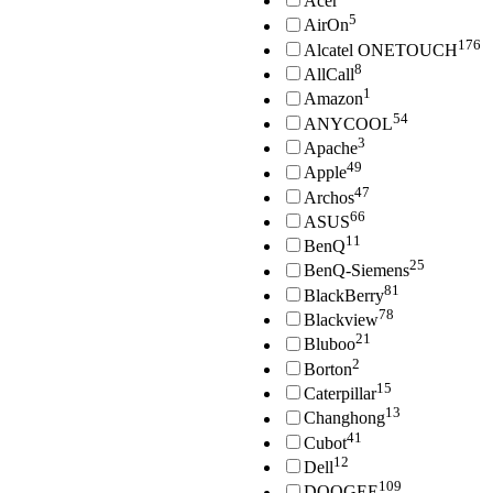
Acer
5
AirOn
176
Alcatel ONETOUCH
8
AllCall
1
Amazon
54
ANYCOOL
3
Apache
49
Apple
47
Archos
66
ASUS
11
BenQ
25
BenQ-Siemens
81
BlackBerry
78
Blackview
21
Bluboo
2
Borton
15
Caterpillar
13
Changhong
41
Cubot
12
Dell
109
DOOGEE