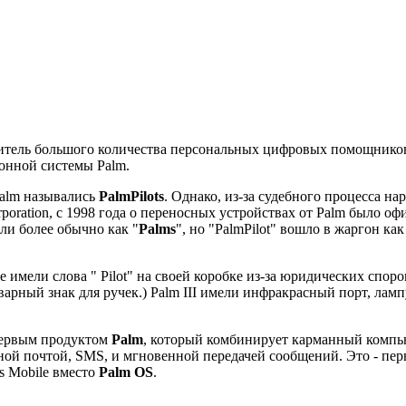
итель большого количества персональных цифровых помощников
онной системы Palm.
Palm назывались
PalmPilots
. Однако, из-за судебного процесса н
rporation, с 1998 года о переносных устройствах от Pаlm было о
или более обычно как "
Palms
", но "PalmPilot" вошло в жаргон ка
не имели слова " Pilot" на своей коробке из-за юридических споров.
варный знак для ручек.) Pаlm III имели инфракрасный порт, ламп
первым продуктом
Pаlm
, который комбинирует карманный компь
ой почтой, SMS, и мгновенной передачей сообщений. Это - пер
s Mobile вместо
Palm OS
.