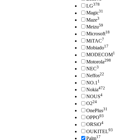
378
LG
31
Magic
3
Maze
59
Meizu
18
Microsoft
7
MiTAC
17
Mobiado
1
MODECOM
298
Motorola
3
NEC
22
Neffos
1
NO.1
472
Nokia
4
NOUS
24
O2
31
OnePlus
93
OPPO
4
ORSiO
93
OUKITEL
17
Palm