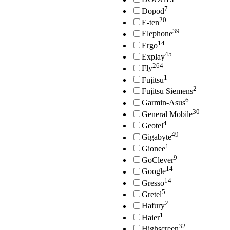
7
Dopod
20
E-ten
39
Elephone
14
Ergo
45
Explay
264
Fly
1
Fujitsu
2
Fujitsu Siemens
6
Garmin-Asus
30
General Mobile
4
Geotel
49
Gigabyte
1
Gionee
9
GoClever
14
Google
14
Gresso
5
Gretel
2
Hafury
1
Haier
32
Highscreen