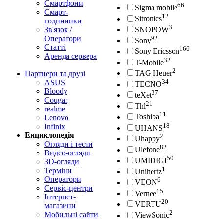
Смартфони
66
Sigma mobile
Смарт-
12
Sitronics
годинники
3
Зв'язок /
SNOPOW
Оператори
92
Sony
Статті
166
Sony Ericsson
Аренда сервера
32
T-Mobile
2
TAG Heuer
Партнери та друзі
34
ASUS
TECNO
Bloody
37
teXet
Cougar
21
Thl
realme
11
Toshiba
Lenovo
18
Infinix
UHANS
Енциклопедія
2
Uhappy
Огляди і тести
82
Ulefone
Видео-огляди
50
UMIDIGI
3D-огляди
1
Терміни
Unihertz
Оператори
6
VEON
Сервіс-центри
15
Vernee
Інтернет-
20
VERTU
магазини
2
Мобильні сайти
ViewSonic