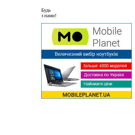
Будь
з нами!