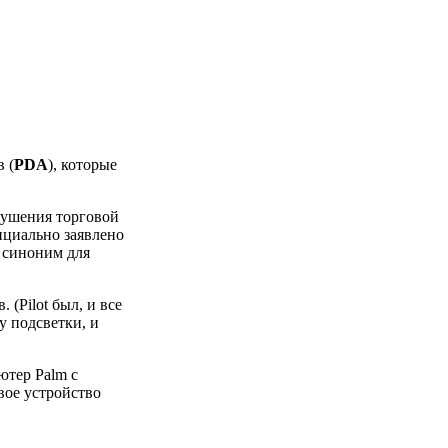
 (
PDA
), которые
арушения торговой
фициально заявлено
к синоним для
 (Pilot был, и все
у подсветки, и
ютер Pаlm с
вое устройство