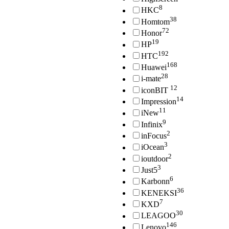
8
HKC
38
Homtom
72
Honor
19
HP
192
HTC
168
Huawei
28
i-mate
12
iconBIT
14
Impression
11
iNew
9
Infinix
2
inFocus
3
iOcean
2
ioutdoor
3
Just5
6
Karbonn
36
KENEKSI
7
KXD
30
LEAGOO
146
Lenovo