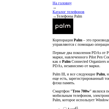
На головну
→
Каталог телефонов
→
Телефоны Palm
Корпорация
Pаlm
– это производ
управляются с помощью операци
Первые два поколения PDAs от 
марки, навлеченного Pilot Pen Co
как о
Palm
Connected Organizers 
PDAs, независимо от марки.
Pаlm III, и все следующие
Pаlm
, 
еще есть, зарегистрированный то
флэш память.
Смартфон "
Treo 700w
" являлся 
мобильным телефоном, электронн
Pаlm, которое использует Window
45